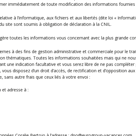
mer immédiatement de toute modification des informations fournies lo
tive à l’informatique, aux fichiers et aux libertés (dite loi « Informat
du site sont soumis à obligation de déclaration à la CNIL.
e toutes les informations vous concernant avec la plus grande confi
nternes à des fins de gestion administrative et commerciale pour le 
tion thématiques. Toutes les informations souhaitées mais qui ne nou
une indication facultative et vous serez libre de ne pas compléter p
, vous disposez d’un droit d’accès, de rectification et d’opposition a
, sans autre frais que ceux liés à votre envoi :
 et adresse à :
 données Coralie Bertojo à l’adresse : dpo@eurogroup-vacances.com