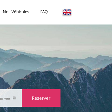
Nos Véhicules
FAQ
Courchevel
La Tania
Méribel
arrivée
Les Menuires