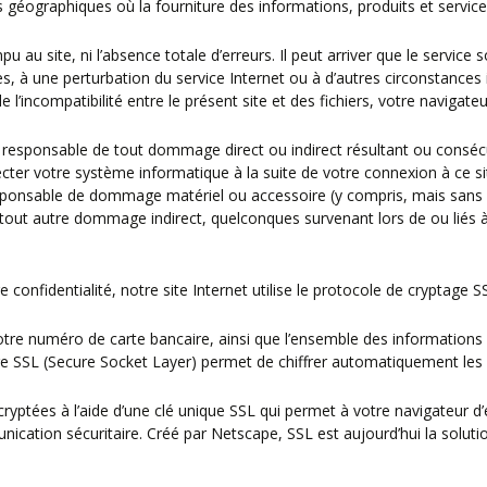
 géographiques où la fourniture des informations, produits et services
au site, ni l’absence totale d’erreurs. Il peut arriver que le servic
ues, à une perturbation du service Internet ou à d’autres circonsta
 de l’incompatibilité entre le présent site et des fichiers, votre navig
ponsable de tout dommage direct ou indirect résultant ou consécutif
fecter votre système informatique à la suite de votre connexion à ce site
sable de dommage matériel ou accessoire (y compris, mais sans s’y l
out autre dommage indirect, quelconques survenant lors de ou liés à l’
 confidentialité, notre site Internet utilise le protocole de cryptage S
otre numéro de carte bancaire, ainsi que l’ensemble des informations s
SSL (Secure Socket Layer) permet de chiffrer automatiquement les in
cryptées à l’aide d’une clé unique SSL qui permet à votre navigateur d’
cation sécuritaire. Créé par Netscape, SSL est aujourd’hui la soluti