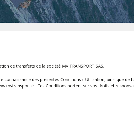
Les Gets
St Jean D'Arves
Morzine
St Sorlin D'Arves
Avoriaz
Valloire
Samoens
Valmeinier
vation de transferts de la société MV TRANSPORT SAS.
Valfréjus
 connaissance des présentes Conditions d’Utilisation, ainsi que de to
www.mvtransport.fr . Ces Conditions portent sur vos droits et responsabi