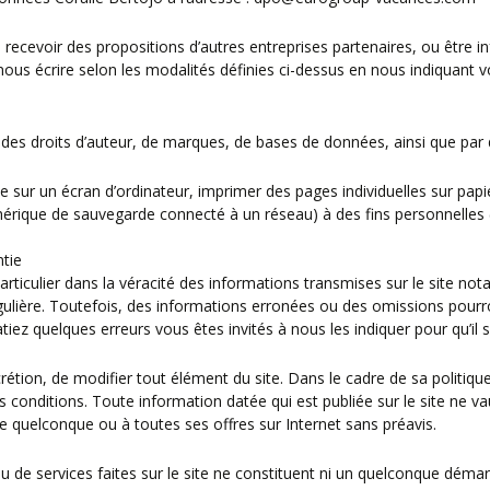
 recevoir des propositions d’autres entreprises partenaires, ou êt
de nous écrire selon les modalités définies ci-dessus en nous indiquan
 des droits d’auteur, de marques, de bases de données, ainsi que par d’
te sur un écran d’ordinateur, imprimer des pages individuelles sur pa
hérique de sauvegarde connecté à un réseau) à des fins personnelles (d
ntie
iculier dans la véracité des informations transmises sur le site not
 régulière. Toutefois, des informations erronées ou des omissions po
ez quelques erreurs vous êtes invités à nous les indiquer pour qu’il 
tion, de modifier tout élément du site. Dans le cadre de sa politique
onditions. Toute information datée qui est publiée sur le site ne va
e quelconque ou à toutes ses offres sur Internet sans préavis.
ou de services faites sur le site ne constituent ni un quelconque démar