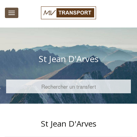
Toggle
navigation
St Jean D'Arves
Rechercher un transfert
St Jean D'Arves